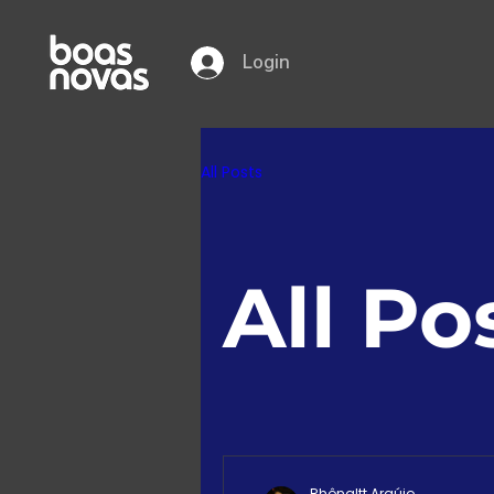
Login
All Posts
All Po
Rhônaltt Araújo